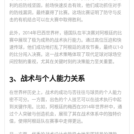
利的后防线坚固，前场快速反击有效，他们成功抓住对手
的防线漏洞，最终赢得了比赛。这场比赛证明了防守与反
击的有机结合可以在大赛中取得胜利。
此外，2014年巴西世界杯，德国队在半决赛对阿根廷的比
赛中展现了极为成熟的战术执行能力。通过高位压迫和快
速传球，他们成功地打乱了阿根廷的进攻节奏，最终以1-0
的比分闯入决赛。这一战术策略体现了现代足球对球场空
间控制的重视，尤其在关键时刻的决策能力至关重要。
3、战术与个人能力关系
在世界杯历史上，战术的成功与否往往与球员的个人能力
密不可分。一方面，出色的个人技艺可以在战术执行中起
到关键作用。比如，阿根廷的梅西在2014年世界杯中，通
过个人突破与创造机会，展现了其在战术体系中的独特价
值，使得阿根廷队在赛事中走得更远。