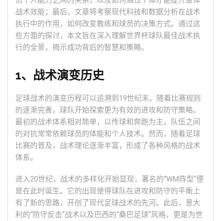
员个人能力之间的关系，以及如何通过个体才能提升整体
战术效能；最后，文章将考察现代科技和数据分析在战术
执行中的作用，如何改变教练和球员的决策方式。通过这
些方面的探讨，本文旨在深入理解世界杯球队最佳战术执
行的全景，揭示成功背后的智慧和策略。
1、战术演变历史
足球战术的演变历程可以追溯到19世纪末，随着比赛规则
的逐渐完善，球队开始探索更为有效的进攻和防守策略。
最初的战术体系相对简单，以传球和奔跑为主，队伍之间
的对抗常常依赖球员的体能和个人技术。然而，随着足球
比赛的普及，战术理论逐渐丰富，形成了各种风格的战术
体系。
进入20世纪，战术的多样化开始显现，著名的“WM阵型”便
是在此时诞生。它的出现使得球队在进攻和防守的平衡上
有了新的思路，开创了现代足球战术的先河。此后，意大
利的“防守反击”战术以及巴西的“桑巴足球”风格，更是为世