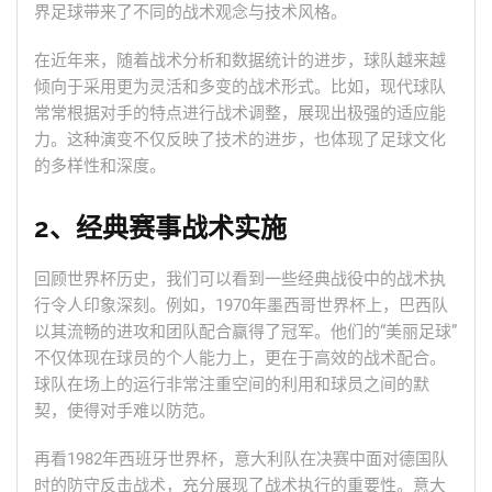
界足球带来了不同的战术观念与技术风格。
在近年来，随着战术分析和数据统计的进步，球队越来越
倾向于采用更为灵活和多变的战术形式。比如，现代球队
常常根据对手的特点进行战术调整，展现出极强的适应能
力。这种演变不仅反映了技术的进步，也体现了足球文化
的多样性和深度。
2、经典赛事战术实施
回顾世界杯历史，我们可以看到一些经典战役中的战术执
行令人印象深刻。例如，1970年墨西哥世界杯上，巴西队
以其流畅的进攻和团队配合赢得了冠军。他们的“美丽足球”
不仅体现在球员的个人能力上，更在于高效的战术配合。
球队在场上的运行非常注重空间的利用和球员之间的默
契，使得对手难以防范。
再看1982年西班牙世界杯，意大利队在决赛中面对德国队
时的防守反击战术，充分展现了战术执行的重要性。意大