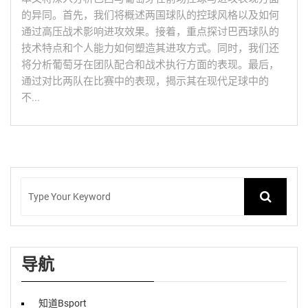
的异同。首先，我们将概述两国球队的控球风格以及如何
通过高压战术影响进攻效果。接着，重点探讨巴西球队的
技术特点和个人能力如何塑造其进攻方式。同时，我们还
将分析葡萄牙在团队配合和战术执行方面的表现。最后，
通过对比两队在比赛中的表现，揭示其在现代足球中的
不...
导航
知道Bsport