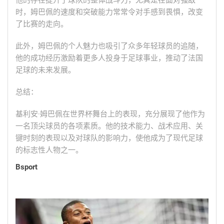
他的存在提升了球队的整体战斗力，尤其是在面对强敌
时，姆巴佩的速度和突破能力常常令对手感到畏惧，改变
了比赛的走向。
此外，姆巴佩的个人魅力也吸引了众多年轻球员的追随，
他的成功经历激励着更多人投身于足球事业，推动了法国
足球的未来发展。
总结：
基利安·姆巴佩在世界杯舞台上的表现，充分展现了他作为
一名顶尖球员的各项素质。他的技术能力、战术应用、关
键时刻的表现以及对球队的影响力，使他成为了现代足球
的标志性人物之一。
Bsport