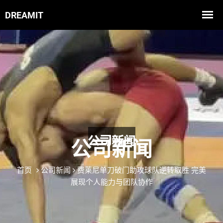
公司新闻
首页
公司新闻
费莱尼单刀破门助攻球队逆转取胜 完美
展现个人能力与团队协作