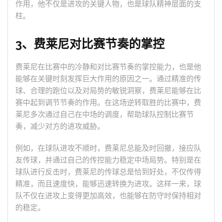
作用，他不仅是进攻的关键人物，也是球队精神层面的支
柱。
3、费莱尼对比赛节奏的掌控
费莱尼在比赛中的冷静和对比赛节奏的掌控能力，也是他
能够在关键时刻发挥巨大作用的原因之一。通过精准的传
球、合理的跑位以及对局势的敏锐洞察，费莱尼能够在比
赛中起到调节节奏的作用。在这场逆转取胜的比赛中，费
莱尼多次通过自己在中场的调度，帮助球队控制比赛节
奏，减少对方的进攻威胁。
例如，在球队进攻不顺时，费莱尼总能及时回撤，接应队
友传球，并通过自己的传控能力稳定中场局势。特别是在
球队进行反击时，费莱尼的传球总是恰到好处，不仅传得
精准，而且速度快，能够迅速转换为进攻。这样一来，球
队不仅在进攻上变得更加高效，也能够在防守时保持相对
的稳定。