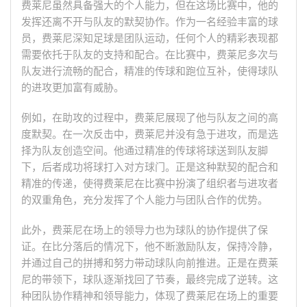
费莱尼虽然具备强大的个人能力，但在这场比赛中，他的
发挥还离不开与队友的默契协作。作为一名经验丰富的球
员，费莱尼深知足球是团队运动，任何个人的精彩表现都
需要依托于队友的支持和配合。在比赛中，费莱尼多次与
队友进行流畅的配合，精准的传球和跑位互补，使得球队
的进攻更加富有威胁。
例如，在助攻的过程中，费莱尼展现了他与队友之间的高
度默契。在一次反击中，费莱尼并没有急于进攻，而是选
择为队友创造空间。他通过精准的传球将球送到队友脚
下，后者成功将球打入对方球门。正是这种默契的配合和
精准的传递，使得费莱尼在比赛中扮演了组织者与进攻者
的双重角色，充分发挥了个人能力与团队合作的优势。
此外，费莱尼在场上的领导力也为球队的协作提供了保
证。在比分落后的情况下，他不断激励队友，保持冷静，
并通过自己的拼搏和努力带动球队向前推进。正是在费莱
尼的带领下，球队逐渐找回了节奏，最终完成了逆转。这
种团队协作精神和领导能力，体现了费莱尼在场上的重要