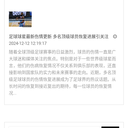
足球球星最新伤情更新 多名顶级球员恢复进展引关注
2024-12-12 12:19:17
随着全球顶级足球赛事的日益激烈，球员的伤情一直是广
大球迷和媒体关注的焦点。特别是对于一些世界级球星而
言，他们的伤病恢复情况不仅关系到俱乐部的表现，还直
接影响到国家队的实力和未来赛事的走向。近期，多名顶
级足球球员的伤情恢复进展成为了足球界的热议话题。从
长时间的恢复到接近复出的期待，每一位球员的恢复情
况...