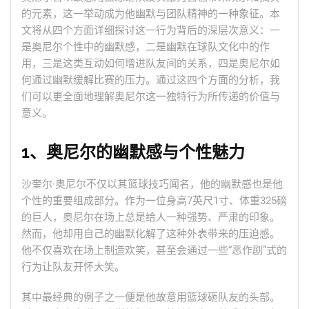
的元素，这一举动成为他幽默与团队精神的一种象征。本
文将从四个方面详细探讨这一行为背后的深层次意义：一
是奥尼尔个性中的幽默感，二是幽默在球队文化中的作
用，三是这类互动如何增进队友间的关系，四是奥尼尔如
何通过幽默缓解比赛的压力。通过这四个方面的分析，我
们可以更全面地理解奥尼尔这一独特行为所传递的价值与
意义。
1、奥尼尔的幽默感与个性魅力
沙奎尔·奥尼尔不仅以其篮球技巧闻名，他的幽默感也是他
个性的重要组成部分。作为一位身高7英尺1寸、体重325磅
的巨人，奥尼尔在场上总是给人一种强势、严肃的印象。
然而，他却用自己的幽默化解了这种外表带来的压迫感。
他不仅喜欢在场上制造欢笑，甚至会通过一些“恶作剧”式的
行为让队友开怀大笑。
其中最经典的例子之一便是他故意用篮球砸队友的头部。