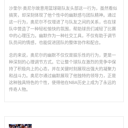
沙奎尔·奥尼尔故意用篮球砸队友头部这一行为，虽然看似
搞笑，却深刻体现了他个性中的幽默感与团队精神。通过
这一行为，奥尼尔不仅增进了与队友之间的关系，也在球
队中营造了一种轻松愉快的氛围，帮助球员们减轻了比赛
中的心理压力。幽默作为一种社交工具，不仅有助于调节
队员间的情感，也能促进团队的整体协作和配合。
总的来说，奥尼尔的幽默不仅仅是娱乐性的行为，更是一
种深刻的心理调节方式。它让整个球队在激烈的竞争中保
持了积极向上的心态，并在关键时刻展现出强大的凝聚力
和战斗力。奥尼尔通过幽默展现了他独特的领导力，正是
这种独具特色的个性，使得他在NBA历史上成为了永远的
传奇人物。