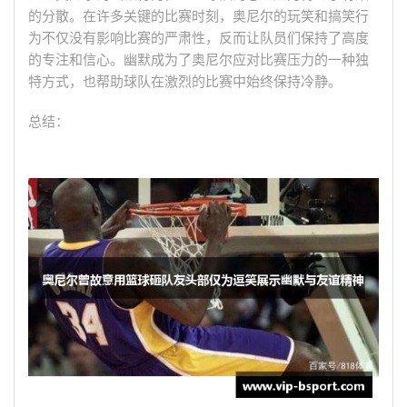
的分散。在许多关键的比赛时刻，奥尼尔的玩笑和搞笑行
为不仅没有影响比赛的严肃性，反而让队员们保持了高度
的专注和信心。幽默成为了奥尼尔应对比赛压力的一种独
特方式，也帮助球队在激烈的比赛中始终保持冷静。
总结：