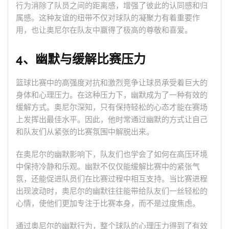
行为消除了队员之间的距离感，增强了彼此的认同感和归
属感。这种友谊的纽带不仅对球队的凝聚力有着重要作
用，也让奥尼尔在队友中赢得了极高的尊敬和喜爱。
4、幽默与缓解比赛压力
篮球比赛中的高强度对抗和激烈竞争让球员承受着巨大的
身体和心理压力。在这种压力下，幽默成为了一种有效的
缓解方式。奥尼尔深知，只有保持轻松的心态才能在赛场
上发挥出最佳水平。因此，他时常通过幽默的方式让自己
和队友们从紧张的比赛氛围中解脱出来。
在奥尼尔的幽默影响下，队友们也学会了如何在高压环境
中保持冷静和乐观。幽默不仅仅能缓解比赛中的紧张气
氛，还能促进队员们在比赛过程中相互支持。当比赛进程
出现波动时，奥尼尔的幽默往往能带给队友们一丝轻松的
心情，使他们更加专注于比赛本身，而不是过度焦虑。
通过奥尼尔的幽默行为，整个球队的心理压力得到了有效