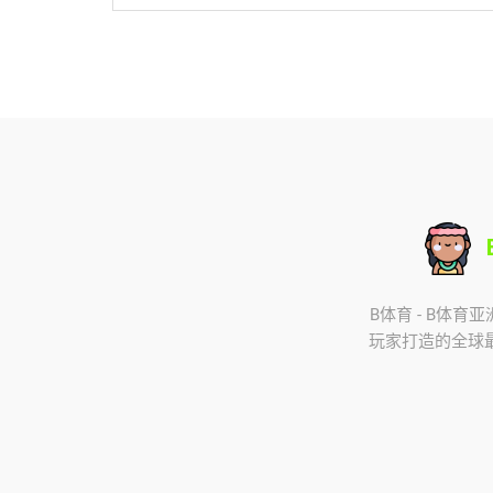
B体育 - B体育
玩家打造的全球