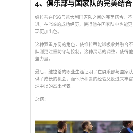
4、俱乐部与国家队的完美结合
维拉蒂在PSG与意大利国家队之间的完美结合，
进。在PSG的成功经历，使得他在国家队中也能
现更加出色。
这种双重身份的角色，使维拉蒂能够吸收并融合不
队则更注重防守与控制。这种灵活的调整，使得他
坚力量。
最后，维拉蒂的职业生涯证明了在俱乐部与国家队
供了成长的机会，而他所积累的经验又反过来丰富
球中场的杰出代表。
总结：