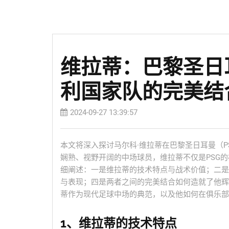
维拉蒂：巴黎圣日
利国家队的完美结
2024-09-27 13:39:57
本文将深入探讨马尔科·维拉蒂在巴黎圣日耳曼（
娴熟、视野开阔的中场球员，维拉蒂不仅是PSG
细阐述：一是维拉蒂的技术特点与战术价值；二是
与表现；四是两者之间的完美结合如何造就了他辉
蒂作为现代足球中场的典范，以及他如何在俱乐部
1、维拉蒂的技术特点