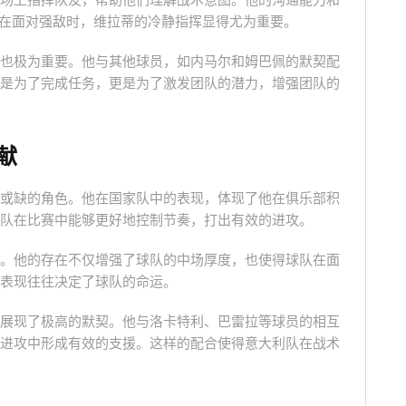
场上指挥队友，帮助他们理解战术意图。他的沟通能力和
其在面对强敌时，维拉蒂的冷静指挥显得尤为重要。
也极为重要。他与其他球员，如内马尔和姆巴佩的默契配
是为了完成任务，更是为了激发团队的潜力，增强团队的
献
或缺的角色。他在国家队中的表现，体现了他在俱乐部积
队在比赛中能够更好地控制节奏，打出有效的进攻。
。他的存在不仅增强了球队的中场厚度，也使得球队在面
表现往往决定了球队的命运。
展现了极高的默契。他与洛卡特利、巴雷拉等球员的相互
进攻中形成有效的支援。这样的配合使得意大利队在战术