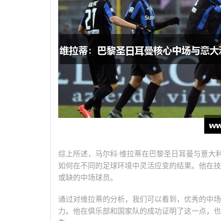
综上所述，马尔科·维拉蒂在巴黎圣日耳曼与意大
如何在不同的足球环境中灵活应变的结果。他在技
或缺的中场球员。
通过对维拉蒂的分析，我们可以看到，优秀的中场
力。他在俱乐部和国家队的成功证明了这一点，也