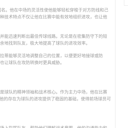
闻名。他在中场的灵活性使他能够轻松穿梭于对方防线和己
种技术特点不仅让他在比赛中能有效地组织进攻，也让他
并能迅速判断出最佳传球线路。无论是在密集防守下的短
余地找到队友，极大地提高了球队的进攻效率。
拉蒂能够灵活地调整自己的位置，以便更好地接球或防
也让球队在攻防转换时更具威胁。
是球队的精神领袖和战术核心。作为主力中场，他在比赛
。他的存在为球队的进攻提供了稳固的基础，使得前场球员可