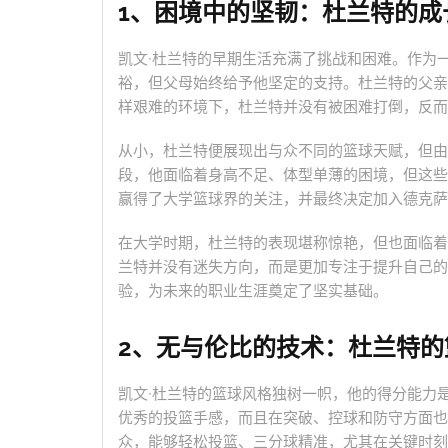
1、困境中的坚韧：杜兰特的成
凯文·杜兰特的早期生活充满了挑战和困难。作为一
裕，但父母始终给予他坚定的支持。杜兰特的父亲
样艰难的环境下，杜兰特并没有被困难打倒，反而
从小，杜兰特便展现出与众不同的篮球天赋，但由
段，他面临着身高不足、体型单薄的困境，但这些
赢得了大学篮球界的关注，并最终决定加入德克萨
在大学时期，杜兰特的表现堪称惊艳，但也面临着
兰特并没有迷失方向，而是更加专注于提升自己的
验，为未来的职业生涯奠定了坚实基础。
2、无与伦比的技术：杜兰特的
凯文·杜兰特的篮球风格独树一帜，他的得分能力
优秀的投篮手感，而且在突破、控球和防守方面也
众，能够轻松投篮、三分球精准，尤其在关键时刻