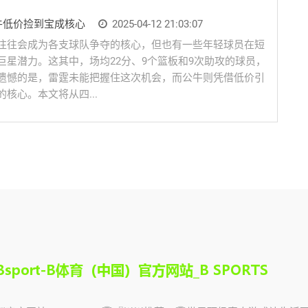
公牛低价捡到宝成核心
2025-04-12 21:03:07
员往往会成为各支球队争夺的核心，但也有一些年轻球员在短
星潜力。这其中，场均22分、9个篮板和9次助攻的球员，
遗憾的是，雷霆未能把握住这次机会，而公牛则凭借低价引
核心。本文将从四...