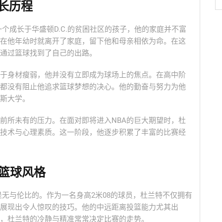
长历程
个成长于华盛顿D.C.的贫困社区的孩子，他的家庭并不富
在他年幼时就离开了家庭，留下他和母亲相依为命。在这
通过篮球找到了自己的出路。
于身材瘦弱，他并没有立即成为球场上的焦点。在高中阶
都没有阻止他追求篮球梦想的决心。他的勤奋与努力为他
斯大学。
前所未有的压力。在面对即将进入NBA的巨大期望时，杜
技术与心理素质。这一阶段，他逐步积累了丰富的比赛经
篮球风格
是无与伦比的。作为一名身高2米08的球员，杜兰特不仅拥有
展现出令人惊叹的技巧。他的中远距离投篮能力尤其出
，杜兰特的冷静与精准常常决定比赛的走势。