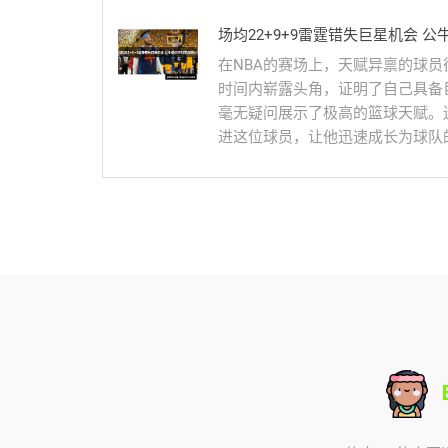
场均22+9+9雷霆错失巨星机会 
在NBA的赛场上，天赋异禀的球
时间内崭露头角，证明了自己具备巨
毫无疑问展示了极高的篮球天赋。
进这位球员，让他迅速成长为球队的