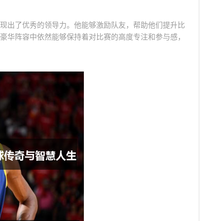
现出了优秀的领导力。他能够激励队友，帮助他们提升比
豪华阵容中依然能够保持着对比赛的高度专注和参与感，