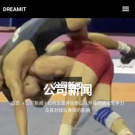
公司新闻
首页
公司新闻
如何全面评估泰山队外援的进攻竞争力
及其对球队表现的影响