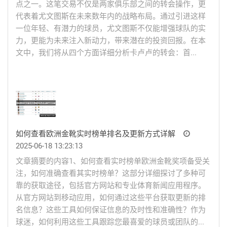
点之一。这笔交易不仅是两家俱乐部之间的转会操作，更
代表着尤文图斯在未来数年内的战略布局。通过引进这样
一位年轻、有潜力的球员，尤文图斯不仅能增强球队的实
力，更能为未来注入新动力，带来潜在的投资回报。在本
文中，我们将从四个方面详细分析卡卢卢的转会：首...
如何查看欧洲金靴实时榜单排名及更新方式详解
2025-06-18 13:23:13
文章摘要的内容1、如何查看实时榜单欧洲金靴奖项备受关
注，如何准确查看其实时榜单？这部分详细探讨了多种可
靠的获取途径，包括官方网站和专业体育新闻应用程序。
从官方网站到移动应用，如何通过这些平台获取更新的排
名信息？这些工具如何保证信息的及时性和准确性？作为
球迷，如何利用这些工具跟踪您最喜爱的球员或团队的...