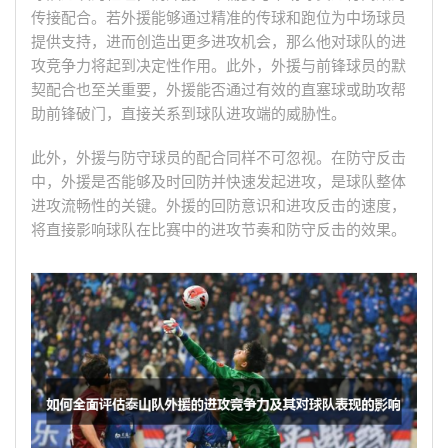
传接配合。若外援能够通过精准的传球和跑位为中场球员
提供支持，进而创造出更多进攻机会，那么他对球队的进
攻竞争力将起到决定性作用。此外，外援与前锋球员的默
契配合也至关重要，外援能否通过有效的直塞球或助攻帮
助前锋破门，直接关系到球队进攻端的威胁性。
此外，外援与防守球员的配合同样不可忽视。在防守反击
中，外援是否能够及时回防并快速发起进攻，是球队整体
进攻流畅性的关键。外援的回防意识和进攻反击的速度，
将直接影响球队在比赛中的进攻节奏和防守反击的效果。