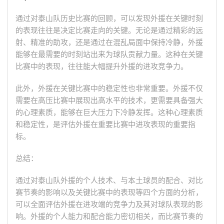
通过对泰山队历史比赛的回顾，可以发现外援在关键时刻
的表现往往是决定比赛走向的关键。无论是通过精彩的远
射、精准的助攻，还是通过在混乱局面中保持冷静，外援
能够在最需要的时刻站出来为球队贡献力量。这种在关键
比赛中的表现，往往能大幅提升外援的进攻竞争力。
此外，外援在关键比赛中的稳定性也非常重要。外援不仅
需要在高压比赛中展现出高水平的技术，更需要具备强大
的心理素质，能够在巨大压力下冷静发挥。这种心理素质
和稳定性，是评估外援在重要比赛中进攻表现的重要指
标。
总结：
通过对泰山队外援的个人技术、与本土球员的配合、对比
赛节奏的影响以及关键比赛中的表现等四个方面的分析，
可以全面评估外援在进攻端的竞争力及其对球队表现的影
响。外援的个人能力和配合能力密切相关，而比赛节奏的