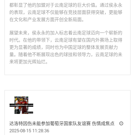
都彰显了他的加盟对于云南足球的巨大价值。通过侯永永
的表现，云南足球不仅能够在竞技层面获得突破，更能够
在文化和产业发展方面开创全新局面。
展望未来，侯永永的加入标志着云南足球迈向一个崭新的
时代。在他的带领下，云南足球有望在国内外赛场上取得
更为显著的成绩，同时也为中国足球的整体发展贡献力
量。随着他不断展现出色的球技和领导力，云南足球的未
来将更加光辉灿烂。
达洛特因伤未能参加葡萄牙国家队友谊赛 伤情成焦点
2025-08-15 11:28:36