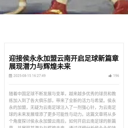
迎接侯永永加盟云南开启足球新篇章
展现潜力与辉煌未来
2025-08-15 16:27:49
196
随着中国足球不断发展与变革，越来越多优秀的球员和教
练加入到了各大俱乐部，带来了全新的活力与希望。侯永
永的加盟，无疑为云南足球注入了一剂强心针，为云南足
球的未来发展增添了更多可能性与动力。这篇文章将从多
个角度探讨侯永永加盟云南后，如何开启云南足球的新篇