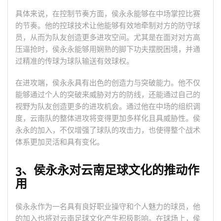
具体来说，在控制节奏方面，侯永永能够在中场掌控比赛
的节奏。他的控球技术让他能够有效地牵制对方的防守球
员，从而为队友创造更多进攻空间。尤其是在面对对方高
压逼抢时，侯永永能够用娴熟的脚下功夫摆脱困境，并通
过精准的传球为球队输送有效球权。
在进攻端，侯永永具有出色的创造力与突破能力。他不仅
能够通过个人的突破来威胁对方的防线，还能通过自己的
视野为队友创造更多的进攻机会。通过他在中场的组织调
度，云南队的整体进攻将变得更加多样化且具威胁性。侯
永永的加入，不仅增强了球队的攻击力，也使得整个战术
体系更加灵活和具有变化。
3、侯永永对云南足球文化的推动作
用
侯永永作为一名具有良好职业操守和个人魅力的球员，他
的加入也将对云南足球文化产生积极影响。在球场上，侯