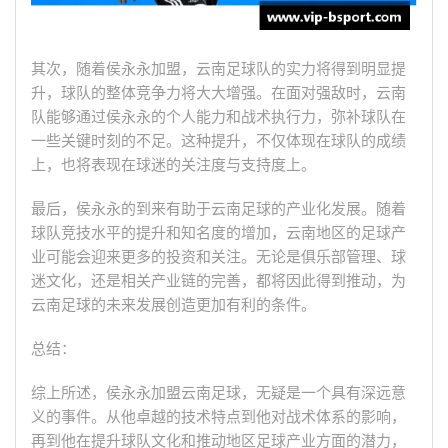
其次，随着侯永永加盟，云南足球队的实力将得到明显提
升，球队的整体竞争力将大大增强。在面对强敌时，云南
队能够通过侯永永的个人能力和战术执行力，弥补球队在
一些关键时刻的不足。这种提升，不仅体现在球队的成绩
上，也将表现在球迷的关注度与支持度上。
最后，侯永永的到来有助于云南足球的产业化发展。随着
球队竞技水平的提升和知名度的增加，云南地区的足球产
业可能会迎来更多的投资和关注。无论是俱乐部管理、球
迷文化，还是相关产业链的完善，都将因此得到推动，为
云南足球的未来发展创造更加有利的条件。
总结：
综上所述，侯永永加盟云南足球，无疑是一个具有深远意
义的事件。从他卓越的技术特点到他对战术体系的影响，
再到他在提升球队文化和推动地区足球产业方面的潜力，