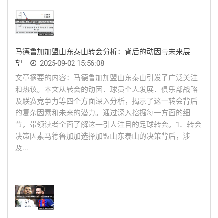
马德鲁加加盟山东泰山转会分析：背后的动因与未来展
望
2025-09-02 15:56:08
文章摘要的内容：马德鲁加加盟山东泰山引发了广泛关注
和热议。本文从转会的动因、球员个人发展、俱乐部战略
及联赛竞争力等四个方面深入分析，揭示了这一转会背后
的复杂因素和未来的潜力。通过深入挖掘每一方面的细
节，带领读者全面了解这一引人注目的足球转会。1、转会
决策因素马德鲁加加选择加盟山东泰山的决策背后，涉
及...