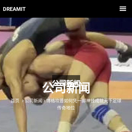
公司新闻
首页
公司新闻
博格坎普如何凭一脚神技成就天下足球
传奇地位