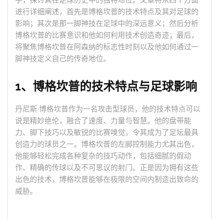
手，探讨其在足球历史中的独特地位。文章将从四个方面
进行详细阐述，首先是博格坎普的技术特点及其对足球的
影响；其次是那一脚神技在足球中的深远意义；然后分析
博格坎普的比赛意识和他如何利用技术创造奇迹；最后，
将聚焦博格坎普在阿森纳的标志性时刻以及他如何通过一
脚神技定义自己的传奇地位。
1、博格坎普的技术特点与足球影响
丹尼斯·博格坎普作为一名攻击型球员，他的技术特点可以
说是精妙绝伦，融合了速度、力量与智慧。他的盘带能
力、脚下技巧以及敏锐的比赛嗅觉，令其成为了足坛最具
创造力的球员之一。博格坎普的左脚控制能力尤其出色，
他能够轻松完成各种复杂的技巧动作，包括细腻的假动
作、精确的传球以及不可思议的射门。正是因为拥有这些
出色的技术，博格坎普能够在极限的空间内制造出致命的
威胁。