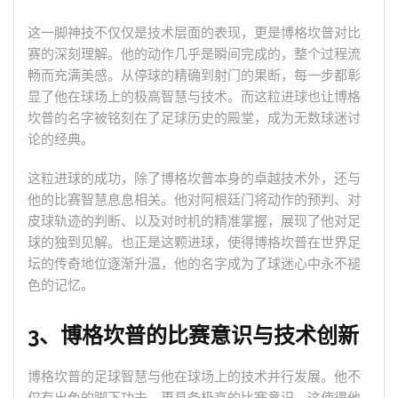
这一脚神技不仅仅是技术层面的表现，更是博格坎普对比
赛的深刻理解。他的动作几乎是瞬间完成的，整个过程流
畅而充满美感。从停球的精确到射门的果断，每一步都彰
显了他在球场上的极高智慧与技术。而这粒进球也让博格
坎普的名字被铭刻在了足球历史的殿堂，成为无数球迷讨
论的经典。
这粒进球的成功，除了博格坎普本身的卓越技术外，还与
他的比赛智慧息息相关。他对阿根廷门将动作的预判、对
皮球轨迹的判断、以及对时机的精准掌握，展现了他对足
球的独到见解。也正是这颗进球，使得博格坎普在世界足
坛的传奇地位逐渐升温，他的名字成为了球迷心中永不褪
色的记忆。
3、博格坎普的比赛意识与技术创新
博格坎普的足球智慧与他在球场上的技术并行发展。他不