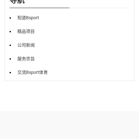
导航
知道Bsport
精品项目
公司新闻
服务宗旨
交流Bsport体育