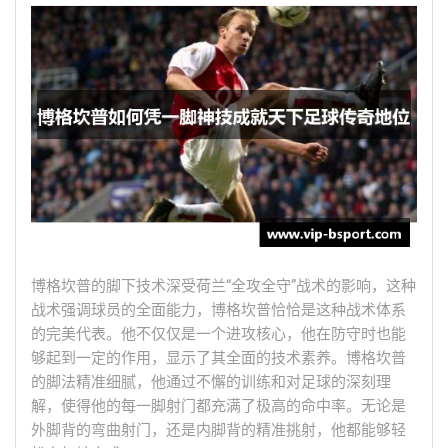
博格坎普的脚下技术深受荷兰“全攻全守”战术的影响，这种
战术强调球员的全面能力，博格坎普恰恰是这种战术体系
的完美代表。他不仅仅是一个进攻核心，他在防守时也能
够起到一定的作用，显示了其全面的技术素养。博格坎普
的脚法精准细腻，他通过不懈的训练和对足球的深刻理
解，使得他的每一脚射门都充满了极高的命中率。无论是
外脚背的弯曲射门，还是内脚背的精准挑射，他都能够轻