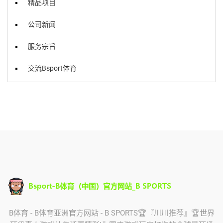
精品项目
公司新闻
服务宗旨
交流Bsport体育
B体育 - B体育亚洲官方网站 - B SPORTS🏆『川川推荐』🏆世界