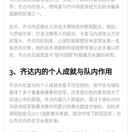
养。齐达内的加入，使得皇马的中场逐渐成为全欧洲最具
威胁的区域之一。
此外，齐达内还擅长与其他大牌球员的默契配合。例如，
与罗纳尔多、贝克汉姆等人的配合，令皇马的进攻火力空
前强大。齐达内的到来，让球队能够更好地发挥出每一名
球员的优势，他的战术调度和传球视野常常让对手难以防
范。齐达内无疑是皇马“银河战舰”时期最为关键的拼图。
3、齐达内的个人成就与队内作用
齐达内在皇马的个人成就也是不可忽视的，他不仅为球队
赢得了多个重量级赛事的冠军，还凭借出色的表现成为了
球迷心中的英雄。齐达内最为人称道的，莫过于他在2002
年欧洲冠军联赛决赛中的那记经典左脚凌空抽射。这粒进
球帮助皇马以2-1战胜勒沃库森，成功夺得了欧冠冠军，也
让齐达内的名字永载史册。