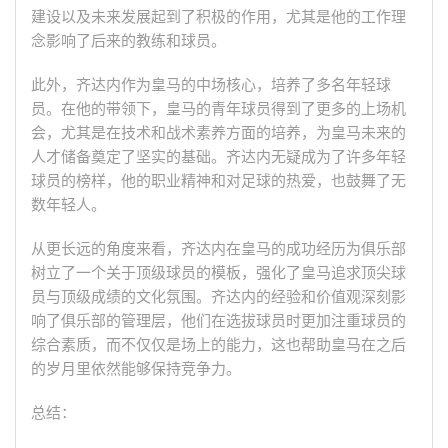
建设以及未来发展起到了积极的作用，尤其是他的工作理
念影响了后来的教练和球员。
此外，齐达内作为皇马的中场核心，培养了多名年轻球
员。在他的带领下，皇马的青年球员得到了更多的上场机
会，尤其是在技术和战术素养方面的培养，为皇马未来的
人才储备奠定了坚实的基础。齐达内无疑成为了许多年轻
球员的榜样，他的职业精神和对足球的热爱，也鼓舞了无
数年轻人。
从更长远的角度来看，齐达内在皇马的成功经历为俱乐部
树立了一个关于顶级球员的模板，强化了皇马追求顶尖球
员与顶级成绩的文化氛围。齐达内的经验和价值观深刻影
响了俱乐部的管理层，他们在选拔球员时更加注重球员的
综合素质，而不仅仅是场上的能力，这也帮助皇马在之后
的岁月里依然能够保持竞争力。
总结：