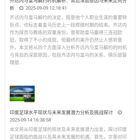
齐达内与皇马解约时机解析：背后深层原因与未来走向分
析
2025-09-09 12:18:41
齐达内与皇马解约的决定，既是他个人职业生涯的重要转
折点，也标志着皇马历史上一段辉煌时期的结束。齐达内
作为球员与教练的双重身份，曾帮助皇马赢得三连冠欧
冠，取得了不小的成就，但最终的离开仍然让人感到意
外。本文将从四个方面深入分析齐达内与皇马解约的时机
与背后的深层原因，包括齐达内与皇马的关系、俱乐部管
理层...
印度足球水平现状与未来发展潜力分析及挑战探讨
2025-09-14 16:38:58
本文将从印度足球的现状及未来发展潜力出发，探讨印度
足球面临的挑战以及其未来发展的机遇。首先，文章对印