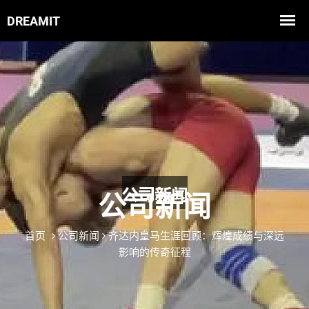
公司新闻
首页
公司新闻
齐达内皇马生涯回顾：辉煌成绩与深远
影响的传奇征程