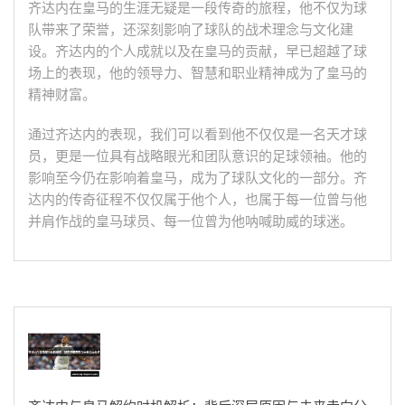
齐达内在皇马的生涯无疑是一段传奇的旅程，他不仅为球
队带来了荣誉，还深刻影响了球队的战术理念与文化建
设。齐达内的个人成就以及在皇马的贡献，早已超越了球
场上的表现，他的领导力、智慧和职业精神成为了皇马的
精神财富。
通过齐达内的表现，我们可以看到他不仅仅是一名天才球
员，更是一位具有战略眼光和团队意识的足球领袖。他的
影响至今仍在影响着皇马，成为了球队文化的一部分。齐
达内的传奇征程不仅仅属于他个人，也属于每一位曾与他
并肩作战的皇马球员、每一位曾为他呐喊助威的球迷。