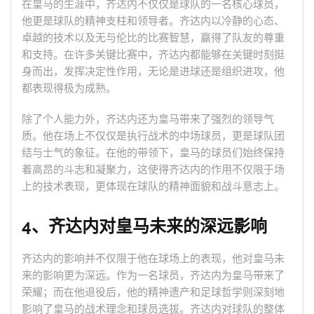
在皇马的生涯中，齐达内不仅仅是球队的一名核心球员，
他更是球队的精神支柱和领导者。齐达内以冷静的心态、
卓越的技术以及无与伦比的比赛智慧，赢得了队友的尊重
和支持。在许多关键比赛中，齐达内都能够在关键时刻挺
身而出，发挥决定性作用，无论是进球还是组织进攻，他
都表现得极为成熟。
除了个人能力外，齐达内还为皇马带来了强烈的领导气
质。他在场上不仅仅是执行战术的中场球员，更是球队团
结与士气的象征。在他的带领下，皇马的球员们始终保持
着高昂的斗志和凝聚力，这使得齐达内的作用不仅限于场
上的技术表现，更体现在球队的精神面貌和战斗意志上。
4、齐达内对皇马未来的深远影响
齐达内的影响并不仅限于他在球场上的表现，他对皇马未
来的影响更为深远。作为一名球员，齐达内为皇马带来了
荣耀；而在他退役后，他的精神遗产和足球哲学则深刻地
影响了皇马的战术理念和球员选拔。齐达内对球队的整体