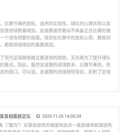
，比赛节奏的放松、战术的实验性、球队的心理状态以及
促使进球数量增加。友谊赛虽然看似不具备正式比赛的激
一个进攻频繁的局面。球员在比赛中的放松心态、教练对
，都是进球增加的重要原因。
了现代足球越来越注重进攻的趋势。无论是为了提升球队
的重点。因此，虽然友谊赛的进球数多、比赛节奏快，但
态的窗口。可以说，友谊赛的进球频现背后，折射了足球
偏爱真相震撼足坛
2025-11-25 14:05:34
奥（“魔鸟”）对某些球员的偏爱和执念一直是媒体和球迷热