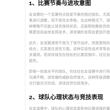
1、比赛节奏与进攻意图
友谊赛的一个显著特点就是节奏的相对放松，尤其
事进行调整，而不是完全争胜。在这种情况下，球
种策略不仅能让球员保持状态，还能帮助教练员检
够更加自由地发挥技术，进攻端的发挥会更加开放
此外，友谊赛通常不是为了保守战术，而是更倾向
组合，尤其是在进攻方面。这种实验性战术常常会
多漏洞。而进攻球员在轻松的比赛氛围中，往往会
能性。
即使一些高水平的球队，也往往在友谊赛中进行阵
沟通不畅，进攻端的威胁自然增大。这种阵容调整
合打破对方防线，进球自然也就增多。
2、球队心理状态与竞技表现
在友谊赛中，球队的心理状态是影响比赛进程的重