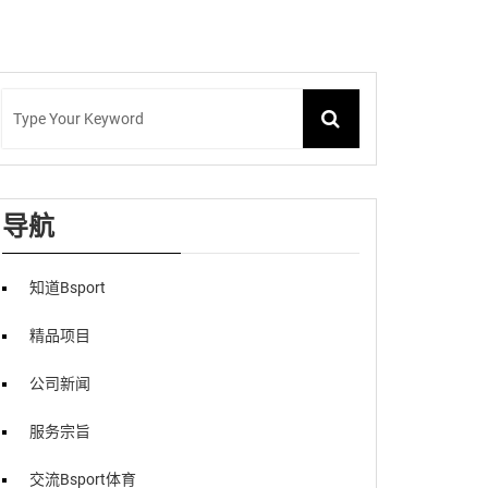
导航
知道Bsport
精品项目
公司新闻
服务宗旨
交流Bsport体育