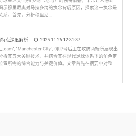
奇球星迭戈·马拉多纳（老马）的独特情感，常常让人感到
揭示穆里尼奥对马拉多纳的执念背后原因，探索这一执念是
系。首先，分析穆里尼...
面特点深度解析
2025-11-26 12:31:37
_team", "Manchester City", 0]7号后卫在攻防两端所展现出
分析其五大关键技术，并结合其在现代足球体系下的角色定
位置所需的综合能力与关键价值。文章首先在摘要中对整