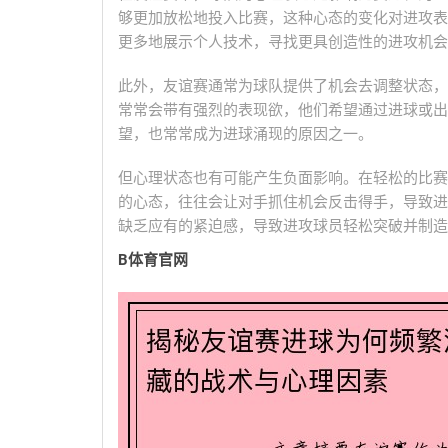
够更加放松地投入比赛，这种心态的变化对进攻表
更多地展示个人技术，寻找更具创造性的进攻机会
此外，友谊赛通常为球队提供了机会去调整状态，
常常会带有强烈的表现欲，他们希望通过进球或出
望，也常常成为进球涌现的原因之一。
但心理状态也有可能产生负面影响。在轻松的比赛
的心态，往往会让对手抓住机会反击得手，导致进
缺乏应有的紧迫感，导致进攻球员轻松突破并制造
B体育官网