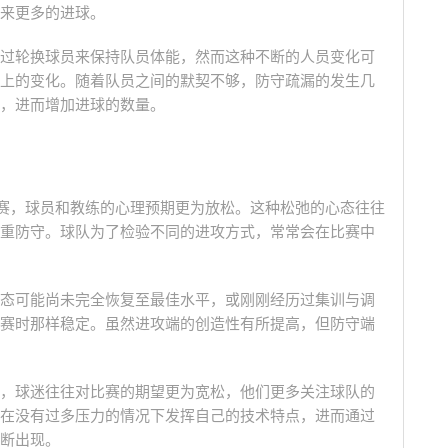
来更多的进球。
过轮换球员来保持队员体能，然而这种不断的人员变化可
上的变化。随着队员之间的默契不够，防守疏漏的发生几
，进而增加进球的数量。
比赛，球员和教练的心理预期更为放松。这种松弛的心态往往
重防守。球队为了检验不同的进攻方式，常常会在比赛中
态可能尚未完全恢复至最佳水平，或刚刚经历过集训与调
赛时那样稳定。虽然进攻端的创造性有所提高，但防守端
，球迷往往对比赛的期望更为宽松，他们更多关注球队的
在没有过多压力的情况下发挥自己的技术特点，进而通过
断出现。