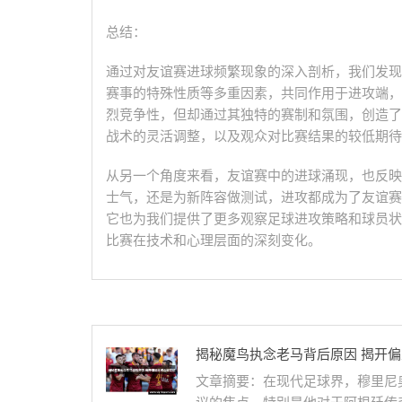
总结：
通过对友谊赛进球频繁现象的深入剖析，我们发现
赛事的特殊性质等多重因素，共同作用于进攻端，
烈竞争性，但却通过其独特的赛制和氛围，创造了
战术的灵活调整，以及观众对比赛结果的较低期待
从另一个角度来看，友谊赛中的进球涌现，也反映
士气，还是为新阵容做测试，进攻都成为了友谊赛
它也为我们提供了更多观察足球进攻策略和球员状
比赛在技术和心理层面的深刻变化。
揭秘魔鸟执念老马背后原因 揭开
文章摘要：在现代足球界，穆里尼