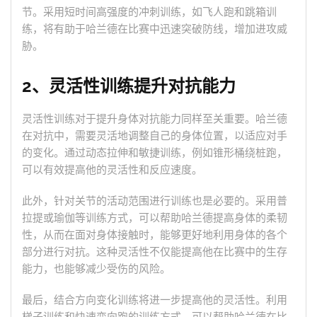
节。采用短时间高强度的冲刺训练，如飞人跑和跳箱训
练，将有助于哈兰德在比赛中迅速突破防线，增加进攻威
胁。
2、灵活性训练提升对抗能力
灵活性训练对于提升身体对抗能力同样至关重要。哈兰德
在对抗中，需要灵活地调整自己的身体位置，以适应对手
的变化。通过动态拉伸和敏捷训练，例如锥形桶绕桩跑，
可以有效提高他的灵活性和反应速度。
此外，针对关节的活动范围进行训练也是必要的。采用普
拉提或瑜伽等训练方式，可以帮助哈兰德提高身体的柔韧
性，从而在面对身体接触时，能够更好地利用身体的各个
部分进行对抗。这种灵活性不仅能提高他在比赛中的生存
能力，也能够减少受伤的风险。
最后，结合方向变化训练将进一步提高他的灵活性。利用