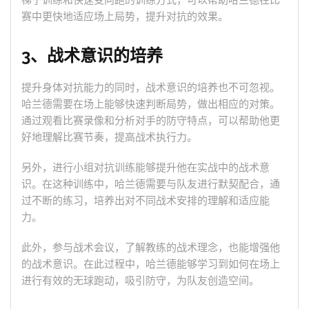
梯子训练和快速变向跑的训练方式，可以帮助哈兰德在比
赛中更快地适应场上局势，提升对抗的效果。
3、战术意识的培养
提升身体对抗能力的同时，战术意识的培养也不可忽视。
哈兰德需要在场上能够快速判断局势，做出相应的对策。
通过观看比赛录像和分析对手的防守特点，可以帮助他更
好地理解比赛节奏，提高战术执行力。
另外，进行小组对抗训练能够提升他在实战中的战术意
识。在这种训练中，哈兰德需要与队友进行默契配合，通
过不断的练习，培养出对不同战术安排的理解和适应能
力。
此外，参与战术会议，了解教练的战术理念，也能增强他
的战术意识。在此过程中，哈兰德能够学习到如何在场上
进行有效的无球跑动，吸引防守，为队友创造空间。