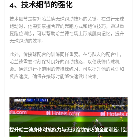
4、技术细节的强化
技术细节是提升哈兰德无球跑动技巧的关键。在进行无球
跑动时，他需要掌握合理的起跑方式和跑位技巧。通过重
复跑位训练，可以帮助哈兰德在场上形成肌肉记忆，提升
无球跑动的效率。
此外，传接球配合的训练同样重要。在与队友的配合中，
哈兰德需要时刻保持良好的跑动线路，以便获得传球机
会。通过进行小范围的传接球练习，可以提升他的意识和
反应速度，确保在接球时能够快速做出决策。