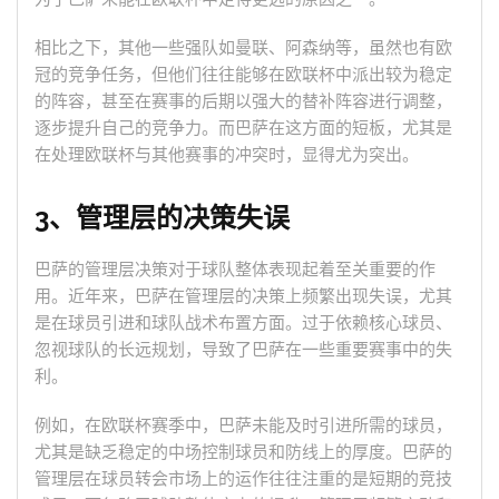
相比之下，其他一些强队如曼联、阿森纳等，虽然也有欧
冠的竞争任务，但他们往往能够在欧联杯中派出较为稳定
的阵容，甚至在赛事的后期以强大的替补阵容进行调整，
逐步提升自己的竞争力。而巴萨在这方面的短板，尤其是
在处理欧联杯与其他赛事的冲突时，显得尤为突出。
3、管理层的决策失误
巴萨的管理层决策对于球队整体表现起着至关重要的作
用。近年来，巴萨在管理层的决策上频繁出现失误，尤其
是在球员引进和球队战术布置方面。过于依赖核心球员、
忽视球队的长远规划，导致了巴萨在一些重要赛事中的失
利。
例如，在欧联杯赛季中，巴萨未能及时引进所需的球员，
尤其是缺乏稳定的中场控制球员和防线上的厚度。巴萨的
管理层在球员转会市场上的运作往往注重的是短期的竞技