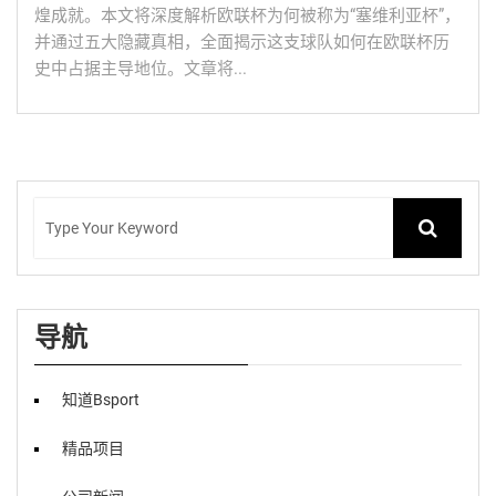
煌成就。本文将深度解析欧联杯为何被称为“塞维利亚杯”，
并通过五大隐藏真相，全面揭示这支球队如何在欧联杯历
史中占据主导地位。文章将...
导航
知道Bsport
精品项目