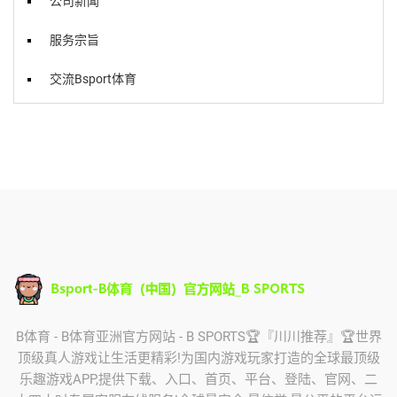
公司新闻
服务宗旨
交流Bsport体育
B体育 - B体育亚洲官方网站 - B SPORTS🏆『川川推荐』🏆世界
顶级真人游戏让生活更精彩!为国内游戏玩家打造的全球最顶级
乐趣游戏APP,提供下载、入口、首页、平台、登陆、官网、二