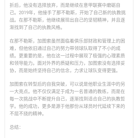
折后，他没有选择放弃，而是继续在意甲联赛中磨砺自
己。2019年，他接手了那不勒斯，开始了自己新的执教挑
战。在那不勒斯，他继续展现出自己的坚韧精神，并且逐
渐找到了自己的执教风格。
在那不勒斯，加图索虽然面临着俱乐部财政和管理上的困
难，但他依旧通过自己的努力带领球队取得了不小的成
绩。更重要的是，他在这一过程中展现了极强的心理素质
和领导能力。面对外界的质疑和压力，加图索没有选择妥
协，而是始终坚持自己的信念，力求让球队变得更强。
加图索在转型后的自我突破，可以说是他职业生涯中的另
一大亮点。他不仅仅满足于成为一名普通的教练，而是在
每一次挑战中不断提升自己，逐渐找到适合自己的执教哲
学。他的成功，更多是源于他那份从球员时代延续下来的
不屈不挠的精神。
总结：