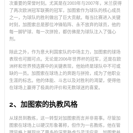
次重要的荣誉时刻。尤其是在2003年与2007年，米兰获得
了两次欧洲冠军联赛的冠军，加图索作为球队的核心成员
之一，为球队的胜利做出了巨大贡献。每当比赛进入关键
时刻，加图索总是那位冲锋陷阵、永不放弃的球员，他的
每一脚铲球、每一次拼抢，都仿佛是为球队注入了强心
剂。
除此之外，作为意大利国家队的中场主力，加图索的球场
表现也可圈可点。无论是2006年世界杯的冠军，还是在欧
洲杯和世界预选赛中的关键表现，他始终是球队中不可或
缺的一员。加图索在球场上的奔跑与拼抢，成为了他职业
生涯的标志。他的体能、斗志以及对胜利的渴望，使得他
在球场上赢得了极高的评价和无数球迷的喜爱。
2、加图索的执教风格
从球员到教练，这一转型对加图索而言并非易事。尽管加
图索在球场上以硬汉形象著称，但作为一名教练，他在管
理风格上展现出了更多的深思熟虑与灵活应变。加图索并