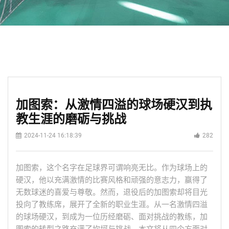
加图索：从激情四溢的球场硬汉到执
教生涯的磨砺与挑战
2024-11-24 16:18:39
282
加图索，这个名字在足球界可谓响亮无比。作为球场上的
硬汉，他以充满激情的比赛风格和顽强的意志力，赢得了
无数球迷的喜爱与尊敬。然而，退役后的加图索却将目光
投向了教练席，展开了全新的职业生涯。从一名激情四溢
的球场硬汉，到成为一位历经磨砺、面对挑战的教练，加