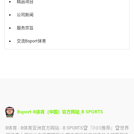
精品项目
公司新闻
服务宗旨
交流Bsport体育
B体育 - B体育亚洲官方网站 - B SPORTS🏆『川川推荐』🏆世界