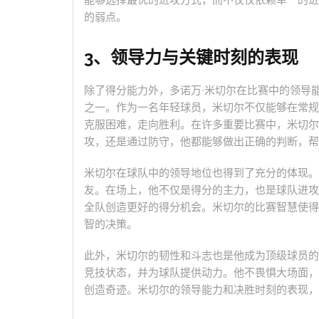
能够选择最优的进攻方式，而不仅仅依赖单一的进
的弱点。
3、领导力与关键时刻的表现
除了得分能力外，多诺万·米切尔在比赛中的领导
之一。作为一名年轻球员，米切尔不仅能够在常规
克服困难，走向胜利。在许多重要比赛中，米切尔
攻，还是通过防守，他都能够做出正确的判断，帮
米切尔在球队中的领导地位也得到了充分的体现。
友。在场上，他不仅是得分的主力，也是球队进攻
全队创造更好的得分机会。米切尔的比赛智慧使得
智的决策。
此外，米切尔的韧性和斗志也是他成为顶级球员的
竞技状态，并为球队提供动力。他不畏惧大场面，
创造奇迹。米切尔的领导能力和决胜时刻的表现，