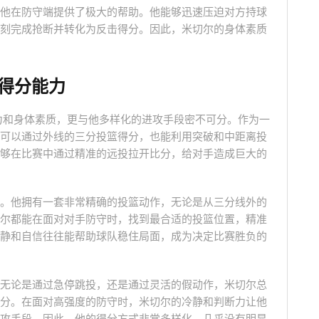
他在防守端提供了极大的帮助。他能够迅速压迫对方持球
刻完成抢断并转化为反击得分。因此，米切尔的身体素质
得分能力
力和身体素质，更与他多样化的进攻手段密不可分。作为一
可以通过外线的三分投篮得分，也能利用突破和中距离投
够在比赛中通过精准的远投拉开比分，给对手造成巨大的
。他拥有一套非常精确的投篮动作，无论是从三分线外的
尔都能在面对对手防守时，找到最合适的投篮位置，精准
静和自信往往能帮助球队稳住局面，成为决定比赛胜负的
无论是通过急停跳投，还是通过灵活的假动作，米切尔总
分。在面对高强度的防守时，米切尔的冷静和判断力让他