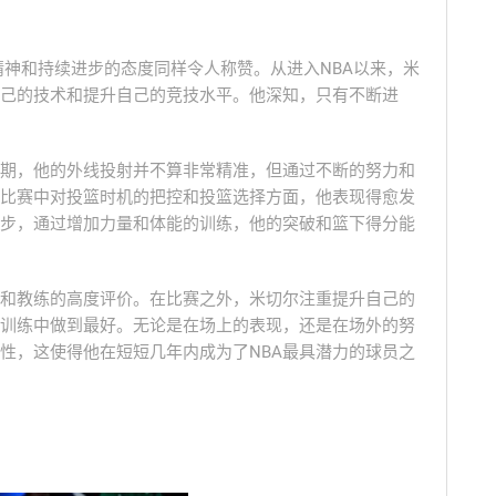
精神和持续进步的态度同样令人称赞。从进入NBA以来，米
己的技术和提升自己的竞技水平。他深知，只有不断进
期，他的外线投射并不算非常精准，但通过不断的努力和
比赛中对投篮时机的把控和投篮选择方面，他表现得愈发
步，通过增加力量和体能的训练，他的突破和篮下得分能
和教练的高度评价。在比赛之外，米切尔注重提升自己的
训练中做到最好。无论是在场上的表现，还是在场外的努
性，这使得他在短短几年内成为了NBA最具潜力的球员之