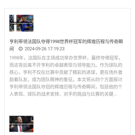
亨利带领法国队夺得1998世界杯冠军的辉煌历程与传奇瞬
间
2024-09-26 17:19:23
1998年，法国队在主场成功举办世界杯，最终夺得冠军，
而这背后离不开亨利的卓越表现与领导能力。作为球队的
核心，亨利不仅在比赛中贡献了精彩的进球，更在场外激
励着队友，成为团队精神的象征。本文将从四个方面探讨
亨利带领法国队夺冠的辉煌历程与传奇瞬间，包括他的个
人表现、球队的战术安排、对手的挑战与比赛的关键...