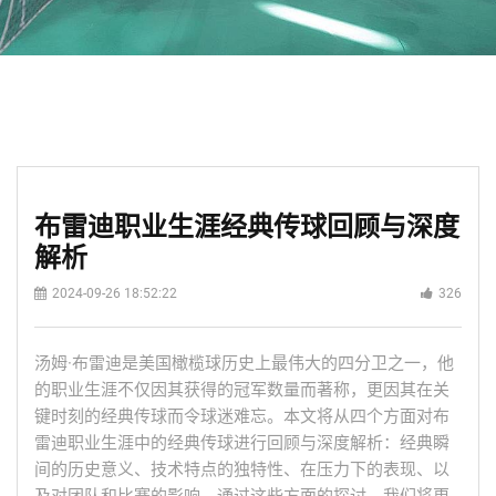
布雷迪职业生涯经典传球回顾与深度
解析
2024-09-26 18:52:22
326
汤姆·布雷迪是美国橄榄球历史上最伟大的四分卫之一，他
的职业生涯不仅因其获得的冠军数量而著称，更因其在关
键时刻的经典传球而令球迷难忘。本文将从四个方面对布
雷迪职业生涯中的经典传球进行回顾与深度解析：经典瞬
间的历史意义、技术特点的独特性、在压力下的表现、以