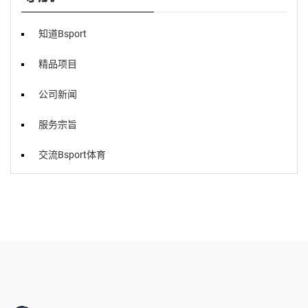
知道Bsport
精品项目
公司新闻
服务宗旨
交流Bsport体育