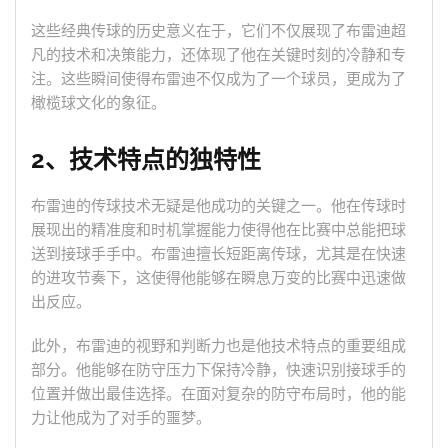
这些经典传球的历史意义在于，它们不仅展现了布雷迪超
凡的技术和决策能力，还体现了他在关键时刻的冷静和专
注。这些瞬间使得布雷迪不仅成为了一个球员，更成为了
橄榄球文化的象征。
2、技术特点的独特性
布雷迪的传球技术无疑是他成功的关键之一。他在传球时
展现出的精准度和时机掌握能力使得他在比赛中总能把球
送到接球手手中。布雷迪擅长短距离传球，尤其是在快速
的进攻节奏下，这使得他能够在瞬息万变的比赛中迅速做
出反应。
此外，布雷迪的视野和判断力也是他技术特点的重要组成
部分。他能够在防守压力下保持冷静，快速识别接球手的
位置并做出最佳选择。在面对复杂的防守布局时，他的能
力让他成为了对手的噩梦。