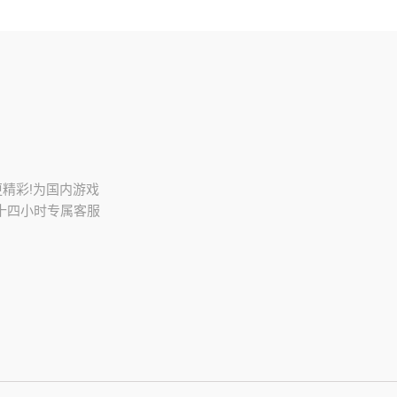
活更精彩!为国内游戏
十四小时专属客服