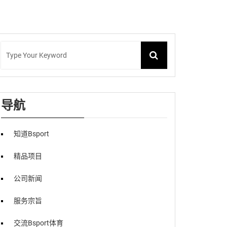
导航
知道Bsport
精品项目
公司新闻
服务宗旨
交流Bsport体育