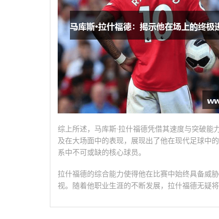
综上所述，马库斯·拉什福德凭借其速度与突破能
及在大场面中的表现，展现出了他在现代足球中的
系中不可或缺的核心球员。
拉什福德的综合能力使得他在比赛中始终具备威胁
视。随着他职业生涯的不断发展，拉什福德无疑将