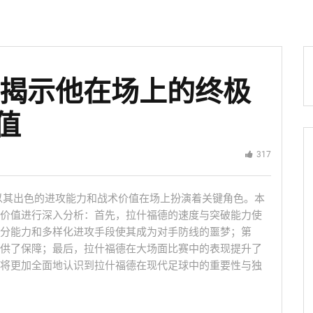
：揭示他在场上的终极
值
317
以其出色的进攻能力和战术价值在场上扮演着关键角色。本
价值进行深入分析：首先，拉什福德的速度与突破能力使
分能力和多样化进攻手段使其成为对手防线的噩梦；第
供了保障；最后，拉什福德在大场面比赛中的表现提升了
将更加全面地认识到拉什福德在现代足球中的重要性与独