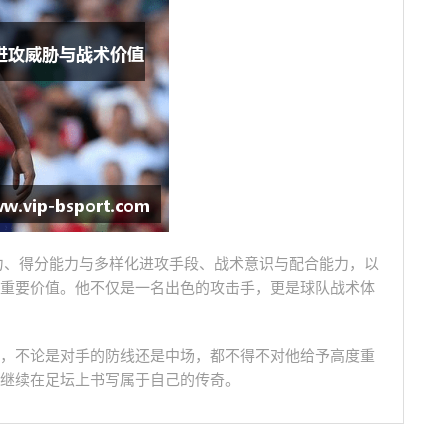
力、得分能力与多样化进攻手段、战术意识与配合能力，以
重要价值。他不仅是一名出色的攻击手，更是球队战术体
，不论是对手的防线还是中场，都不得不对他给予高度重
继续在足坛上书写属于自己的传奇。