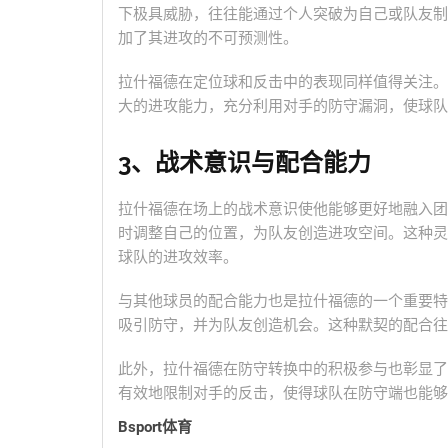
下极具威胁，往往能通过个人突破为自己或队友制
加了其进攻的不可预测性。
拉什福德在定位球和反击中的表现同样值得关注。
大的进攻能力，充分利用对手的防守漏洞，使球队
3、战术意识与配合能力
拉什福德在场上的战术意识使他能够更好地融入团
时调整自己的位置，为队友创造进攻空间。这种灵
球队的进攻效率。
与其他球员的配合能力也是拉什福德的一个重要特
吸引防守，并为队友创造机会。这种默契的配合往
此外，拉什福德在防守转换中的积极参与也彰显了
有效地限制对手的反击，使得球队在防守端也能够
Bsport体育