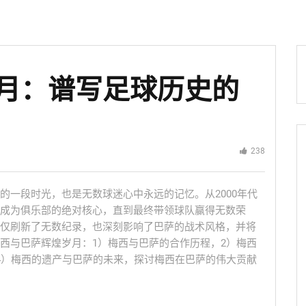
月：谱写足球历史的
238
的一段时光，也是无数球迷心中永远的记忆。从2000年代
成为俱乐部的绝对核心，直到最终带领球队赢得无数荣
仅刷新了无数纪录，也深刻影响了巴萨的战术风格，并将
西与巴萨辉煌岁月：1）梅西与巴萨的合作历程，2）梅西
4）梅西的遗产与巴萨的未来，探讨梅西在巴萨的伟大贡献