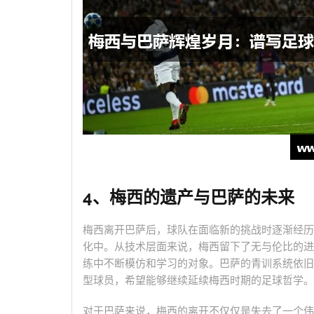
4、梅西的遗产与巴萨的未来
梅西离开巴萨后，球队在面临新的挑战时逐渐经历
化中。从技术层面来说，梅西留下了无与伦比的进
练中不断模仿和学习的对象。巴萨的青训系统依旧
型球员，希望能够继续延续梅西时期的足球哲学。
对于巴萨来说，梅西的离开不仅仅是失去了一个伟