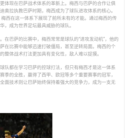
更体现在巴萨战术体系的革新上。梅西与巴萨的合作让俱
迪奥拉执教巴萨时期，梅西成为了球队进攻体系的核心。
和传递，梅西在这一体系下展现了前所未有的才能。通过梅西的传
华，成为世界足坛最具威胁的球队。
。在巴萨的比赛中，梅西常常是球队的“进攻发动机”，他的
萨在比赛中能够迅速打破僵局，甚至逆转局面。梅西的个
的整体战术打法更加具有变化性，敌人难以捉摸。
球队都在学习巴萨的控球打法，但只有梅西才是这一体系
赛季的全胜，赢得了西甲、欧冠等多个重要赛事的冠军，
全面技术则让巴萨始终保持着强大的竞争力，成为一支无