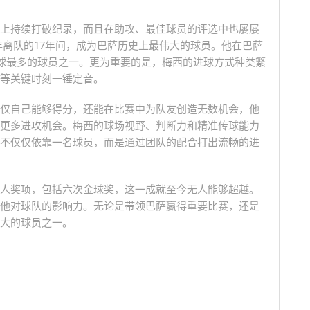
上持续打破纪录，而且在助攻、最佳球员的评选中也屡屡
1年离队的17年间，成为巴萨历史上最伟大的球员。他在巴萨
进球最多的球员之一。更为重要的是，梅西的进球方式种类繁
等关键时刻一锤定音。
仅自己能够得分，还能在比赛中为队友创造无数机会，他
更多进攻机会。梅西的球场视野、判断力和精准传球能力
不仅仅依靠一名球员，而是通过团队的配合打出流畅的进
人奖项，包括六次金球奖，这一成就至今无人能够超越。
他对球队的影响力。无论是带领巴萨赢得重要比赛，还是
大的球员之一。