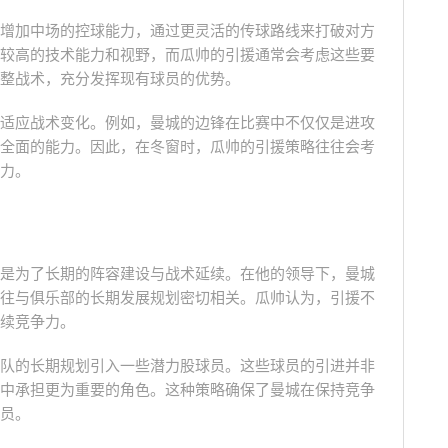
增加中场的控球能力，通过更灵活的传球路线来打破对方
较高的技术能力和视野，而瓜帅的引援通常会考虑这些要
整战术，充分发挥现有球员的优势。
适应战术变化。例如，曼城的边锋在比赛中不仅仅是进攻
全面的能力。因此，在冬窗时，瓜帅的引援策略往往会考
力。
是为了长期的阵容建设与战术延续。在他的领导下，曼城
往与俱乐部的长期发展规划密切相关。瓜帅认为，引援不
续竞争力。
队的长期规划引入一些潜力股球员。这些球员的引进并非
中承担更为重要的角色。这种策略确保了曼城在保持竞争
员。