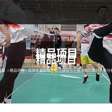
精品项目
首页
精品项目
瓜帅冬窗策略：信任球员与引援决策的微妙平衡分