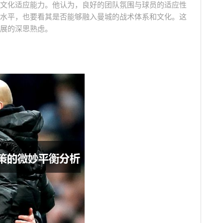
文化适应能力。他认为，良好的团队氛围与球员的适应性
水平，也要看其是否能够融入曼城的战术体系和文化。这
展的深思熟虑。