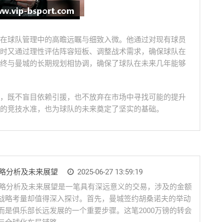
在球队管理中的高瞻远瞩与细致入微。他通过对现有球员
时又通过理性评估阵容短板、调整战术需求，确保球队在
终与曼城的长期规划相协调，确保了球队在未来几年能够
，既不盲目依赖引援，也不放弃在市场中寻找可能的提升
的竞技水准，也为球队的未来奠定了坚实的基础。
策略分析及未来展望
2025-06-27 13:59:19
策略分析及未来展望是一笔具有深远意义的交易，涉及的金额
战略考量却值得深入探讨。首先，曼城签约胡桑诺夫的举动
是俱乐部长远发展的一个重要步骤。这笔2000万镑的转会