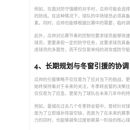
例如，在面对防守强硬的对手时，瓜帅可能会选择
的防线。在这种情况下，球队的中场球员必须具备
素。同时，瓜帅也能够根据比赛中的需要，临时调
此外，瓜帅对比赛节奏的控制也要求球员能够快速
球员，更要承担一定的防守任务，这要求球员具备
虑球员的多面性，而不仅仅是单纯的进攻或防守能
4、长期规划与冬窗引援的协调
瓜帅的引援策略不仅仅是为了应对当下的挑战，更
始终保持着对于未来的关注，冬季转会窗的决策往
仅仅是为了应急，更是为了球队在未来几年中的持
例如，曼城在过去几个冬季转会窗中，曾经针对球
是为了立即填补阵容空缺，而是为了在未来的赛季
力的同时，也能够避免过度依赖某一阶段的核心球