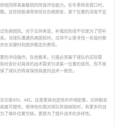
但他同样具备敏锐的阵容评估能力。在冬季转会窗口时，
整。这些短板通常体现在伤病频发、某个位置的深度不足
过伤病困扰。对于瓜帅来说，补强后防线不仅是为了弥补
系。当球队遭遇伤病困扰时，瓜帅不止是寻找一名临时替
并在关键时刻提供稳定的表现。
要的冲动操作。在他看来，引援必须基于球队的实际需
有时会针对具体的战术需求引进某一位置的球员，而不是
保了球队的阵容保持高度的战术一致性。
论是433、442，还是更具创造性的中场配置，瓜帅都会
高度可塑性，使得他在面对球队阵容缺陷时，有更多的战
为了填补位置空缺，更是为了提升战术的多样性。