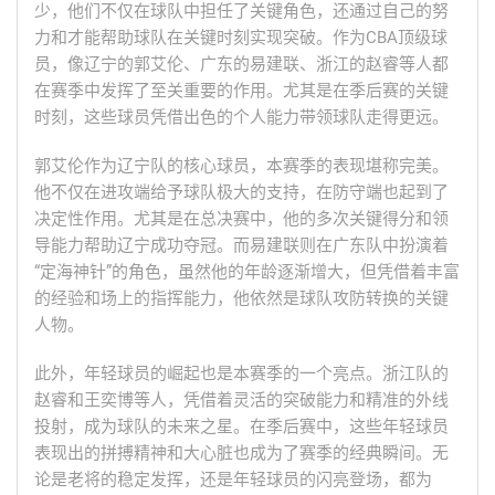
少，他们不仅在球队中担任了关键角色，还通过自己的努
力和才能帮助球队在关键时刻实现突破。作为CBA顶级球
员，像辽宁的郭艾伦、广东的易建联、浙江的赵睿等人都
在赛季中发挥了至关重要的作用。尤其是在季后赛的关键
时刻，这些球员凭借出色的个人能力带领球队走得更远。
郭艾伦作为辽宁队的核心球员，本赛季的表现堪称完美。
他不仅在进攻端给予球队极大的支持，在防守端也起到了
决定性作用。尤其是在总决赛中，他的多次关键得分和领
导能力帮助辽宁成功夺冠。而易建联则在广东队中扮演着
“定海神针”的角色，虽然他的年龄逐渐增大，但凭借着丰富
的经验和场上的指挥能力，他依然是球队攻防转换的关键
人物。
此外，年轻球员的崛起也是本赛季的一个亮点。浙江队的
赵睿和王奕博等人，凭借着灵活的突破能力和精准的外线
投射，成为球队的未来之星。在季后赛中，这些年轻球员
表现出的拼搏精神和大心脏也成为了赛季的经典瞬间。无
论是老将的稳定发挥，还是年轻球员的闪亮登场，都为