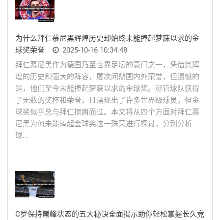
为什么拜仁慕尼黑辉煌历史却始终未能捧起梦寐以求的金
球奖荣誉
2025-10-16 10:34:48
拜仁慕尼黑作为德国乃至世界足坛的豪门之一，凭借其辉
煌的历史和强大的阵容，屡次问鼎国内外荣誉，但遗憾的
是，他们至今未能捧起梦寐以求的金球奖。尽管球队获得
了无数的奖杯和荣誉，且涌现出了许多世界级球员，但金
球奖似乎总与拜仁擦肩而过。本文将从四个方面对拜仁慕
尼黑为何未能捧起金球奖这一殊荣进行探讨，分别分析
球...
C罗保持巅峰状态的五大秘诀全面揭示助你轻松掌握长久竞