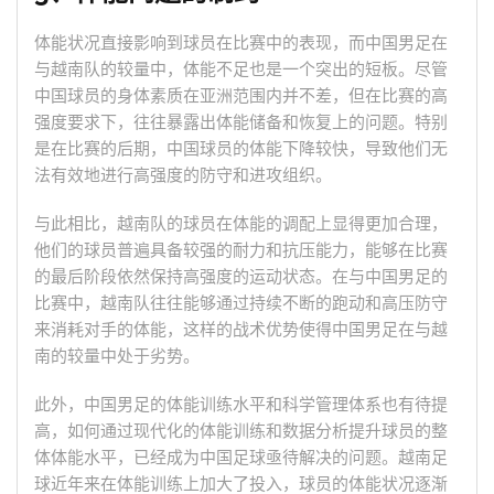
体能状况直接影响到球员在比赛中的表现，而中国男足在
与越南队的较量中，体能不足也是一个突出的短板。尽管
中国球员的身体素质在亚洲范围内并不差，但在比赛的高
强度要求下，往往暴露出体能储备和恢复上的问题。特别
是在比赛的后期，中国球员的体能下降较快，导致他们无
法有效地进行高强度的防守和进攻组织。
与此相比，越南队的球员在体能的调配上显得更加合理，
他们的球员普遍具备较强的耐力和抗压能力，能够在比赛
的最后阶段依然保持高强度的运动状态。在与中国男足的
比赛中，越南队往往能够通过持续不断的跑动和高压防守
来消耗对手的体能，这样的战术优势使得中国男足在与越
南的较量中处于劣势。
此外，中国男足的体能训练水平和科学管理体系也有待提
高，如何通过现代化的体能训练和数据分析提升球员的整
体体能水平，已经成为中国足球亟待解决的问题。越南足
球近年来在体能训练上加大了投入，球员的体能状况逐渐