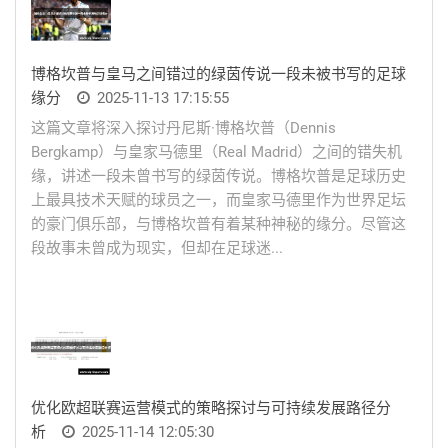
博格坎普与皇马之间错过的绿茵传说一段未被书写的足球
缘分
2025-11-13 17:15:55
这篇文章将深入探讨丹尼斯·博格坎普（Dennis
Bergkamp）与皇家马德里（Real Madrid）之间的错失机
缘，讲述一段未曾书写的绿茵传说。博格坎普是足球历史
上最具技术天赋的球员之一，而皇家马德里作为世界足坛
的豪门俱乐部，与博格坎普有着某种神秘的缘分。尽管这
段故事未曾成为现实，但却在足球迷...
优化欧超联赛运营模式的策略探讨与可持续发展路径分
析
2025-11-14 12:05:30