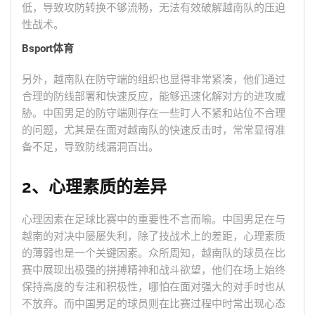
低，导致攻防转换不够流畅，无法有效破解越南队的压迫
性战术。
Bsport体育
另外，越南队在防守端的组织也显得非常紧凑，他们通过
合理的防线部署和快速反应，能够迅速化解对方的进攻威
胁。中国男足的防守端则存在一些盯人不紧和站位不合理
的问题，尤其是在面对越南队的快速反击时，常常显得准
备不足，导致防线漏洞百出。
2、心理素质的差异
心理因素在足球比赛中的重要性不言而喻。中国男足在与
越南的对决中屡屡失利，除了技战术上的差距，心理素质
的薄弱也是一个关键因素。众所周知，越南队的球员在比
赛中展现出极强的拼搏精神和战斗欲望，他们在场上始终
保持高度的专注和积极性，哪怕在面对强大的对手时也从
不放弃。而中国男足的球员则在比赛过程中时常出现心态