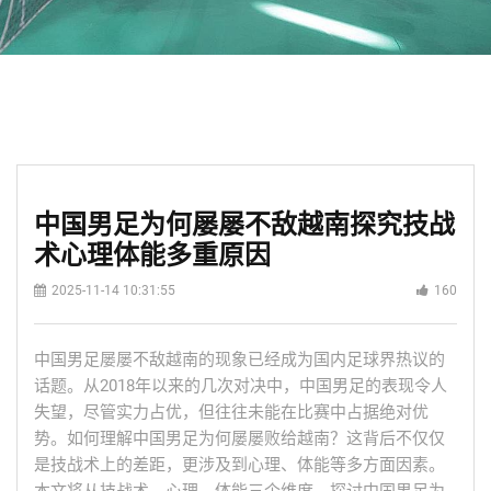
中国男足为何屡屡不敌越南探究技战
术心理体能多重原因
2025-11-14 10:31:55
160
中国男足屡屡不敌越南的现象已经成为国内足球界热议的
话题。从2018年以来的几次对决中，中国男足的表现令人
失望，尽管实力占优，但往往未能在比赛中占据绝对优
势。如何理解中国男足为何屡屡败给越南？这背后不仅仅
是技战术上的差距，更涉及到心理、体能等多方面因素。