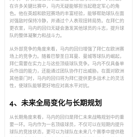
在许多关键比赛中，马内无疑能够担当起稳定军心的角
色。他在英超和欧冠赛场的丰富经验，能够帮助球队在面
对强敌时保持冷静，并通过个人表现扭转局势。在拜仁的
更衣室，马内的回归无疑会激发其他球员的斗志，提升球
队的整体凝聚力和战斗力。
从外部竞争的角度来看，马内的回归增强了拜仁在欧洲赛
场上的竞争力。随着巴黎圣日耳曼、曼城等球队的崛起，
拜仁需要在实力上与这些顶级球队竞争。马内不仅具备单
兵作战的能力，还能通过团队协作打出威胁。在面对欧洲
其他豪门时，马内的回归将为拜仁提供更多战术上的灵活
性，使球队能够更好地应对高水平对抗。
4、未来全局变化与长期规划
从长期角度来看，马内的回归是拜仁未来战略规划中的重
要一环。马内作为一名顶级球员，不仅可以在短期内提升
球队的竞技状态，更可以为球队在未来几个赛季中提供稳