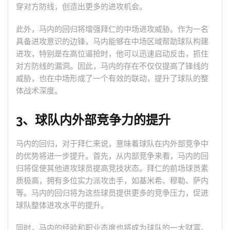
穿对方防线，创造出更多的进攻机会。
此外，马内的回归将增强拜仁的中场进攻威胁。作为一名
具备进攻意识的边锋，马内能够在中场区域帮助球队构建
进攻，特别是在高位逼抢时，他可以迅速启动反击，抓住
对方防线的漏洞。因此，马内的存在不仅仅提高了锋线的
威胁，也在中场形成了一个有效的联动，提升了球队的整
体战术深度。
3、球队内外部竞争力的提升
马内的回归，对于拜仁来说，意味着球队在内外部竞争中
的优势将进一步提升。首先，从内部竞争来看，马内的回
归将促使其他进攻球员提高竞技状态。拜仁的前场球员素
质极高，拥有多位实力派攻击手，如基米希、穆勒、萨内
等。马内的回归将为这些球员提供更多的竞争压力，促进
球队整体进攻水平的提升。
同时，马内的经验和职业态度也将成为球队的一大财富。