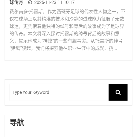
球传奇
2025-11-23 11:10:17
费尔南多·托雷斯，作为西班牙足球的代表性人物之一，不
仅在球场上以其精湛的技术和冷静的进球能力征服了无数
球迷，更凭借着他独特的绰号和背后的故事成为了足球界
的传奇。本文将深入探讨托雷斯的绰号背后的故事和意
义，揭示他成为“神锋”的一些有趣事实。从托雷斯的绰号
“猎鹰”谈起，我们将探索他在职业生涯中的成就、挑...
导航