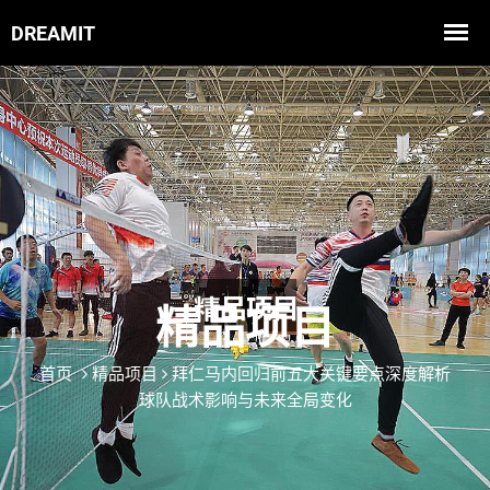
精品项目
首页
精品项目
拜仁马内回归前五大关键要点深度解析
球队战术影响与未来全局变化