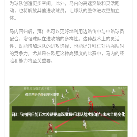
为球队创造更多空间。此外，马内的高速突破和灵活跑
动，也将解放其他进攻球员，让球队的整体进攻更加立
体。
马内回归后，拜仁也可以更好地利用边路传中与中路球员
配合，增强球队在进攻端的多样性。这种战术上的灵活
性，既能增加球队的进攻选择，也能提升拜仁对抗强队时
的竞争力，尤其是在欧冠这种高强度的比赛中，马内的经
验和能力将至关重要。